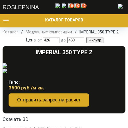
0
0
0
ROSLEPNINA
КАТАЛОГ ТОВАРОВ
Каталог
/
Модульные композиции
/
IMPERIAL 350 TYPE 2
Цена: от
до:
IMPERIAL 350 TYPE 2
Гипс:
3600
руб./м кв.
Отправить запрос на расчет
Скачать 3D