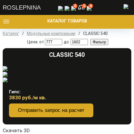
0
0
0
ROSLEPNINA
КАТАЛОГ ТОВАРОВ
Каталог
/
Модульные композиции
/
CLASSIC 540
Цена: от
до:
CLASSIC 540
Гипс:
3830
руб./м кв.
Отправить запрос на расчет
Скачать 3D